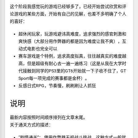
这个阶段我感觉玩的游戏已经够多了，已经开始尝试欣赏和评
论游戏的某些方面，开始有自己的见解，也差不多明确了个人
的喜好：
超休闲玩家，玩游戏避讳高难度，追求强烈的感官刺激和
爽快感（大部分用作弊器的都是因为难度让我不爽），互
动式电影也完全可以
赛车游戏是个特例，追求高度拟真，往往越真实的难度越
高，但是超级有耐心去一遍一遍练习（这是从我在大学时
代接触到同学的PS3里的GT6开始就一下子收不住了，GT
Sport每一项完成的赛事都是金杯）。
反感日式RPG，节奏慢，刷刷刷让人抓狂
说明
最新内容按照时间顺序排列在文章末尾。
关于通关方式的描述：
“剧情通关”： 使用作弊器无视战斗挑战，这种方式一般就