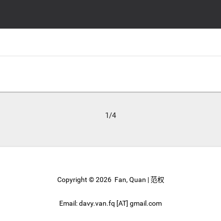
1/4
Copyright ©
2026 Fan, Quan | 范权
Email: davy.van.fq [AT] gmail.com