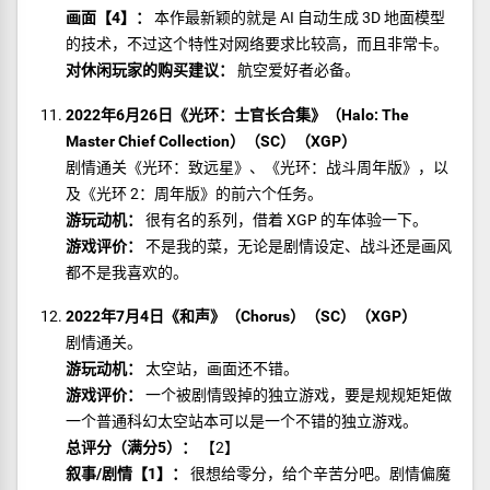
画面【4】：
本作最新颖的就是 AI 自动生成 3D 地面模型
的技术，不过这个特性对网络要求比较高，而且非常卡。
对休闲玩家的购买建议：
航空爱好者必备。
2022年6月26日《光环：士官长合集》（Halo: The
Master Chief Collection）（SC）（XGP）
剧情通关《光环：致远星》、《光环：战斗周年版》，以
及《光环 2：周年版》的前六个任务。
游玩动机：
很有名的系列，借着 XGP 的车体验一下。
游戏评价：
不是我的菜，无论是剧情设定、战斗还是画风
都不是我喜欢的。
2022年7月4日《和声》（Chorus）（SC）（XGP）
剧情通关。
游玩动机：
太空站，画面还不错。
游戏评价：
一个被剧情毁掉的独立游戏，要是规规矩矩做
一个普通科幻太空站本可以是一个不错的独立游戏。
总评分（满分5）：
【2】
叙事/剧情【1】：
很想给零分，给个辛苦分吧。剧情偏魔