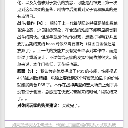
化，以及芙蕾雅对于复仇的执念，可能是战神史上第一次
见到这么温柔的奎爷，剧情中后期看到父子俩和解真的是
有点泪目。
战斗/操作【4】：
相较于上一代最明显的特征是输出数值
普遍拉高，少见刮痧现象，在合适的难度下能明显感觉到
战斗的爽快。但是毕竟是个动作游戏，想要打得精彩并且
要打后期的支线 boss 时依然需要技巧（试图白金但还是
放弃了）。上一代的技能并没有完全继承到本作中，而是
经过了重新设计，不过留给玩家的发挥空间依然很大。简
单来说，本作门槛低，天花板也高。
画面【5】：
我认为完美发挥出了 PS5 的技能，性能模式
4K 输出相当精细，电脑上要做到这个程度恐怕显卡的价格
就能买两台 PS5 了。本作在战神典型的宏大场景上似乎并
没有过于侧重，总感觉在快要兴奋起来的时候片段就结束
了。。
对休闲玩家的购买建议：
买就完了。
如果您想表达任何想法，请通过页面底端的联系方式联系我