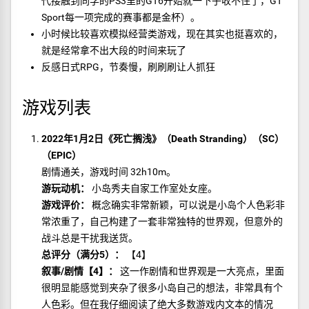
代接触到同学的PS3里的GT6开始就一下子收不住了，GT
Sport每一项完成的赛事都是金杯）。
小时候比较喜欢模拟经营类游戏，现在其实也挺喜欢的，
就是经常拿不出大段的时间来玩了
反感日式RPG，节奏慢，刷刷刷让人抓狂
游戏列表
2022年1月2日《死亡搁浅》（Death Stranding）（SC）
（EPIC）
剧情通关，游戏时间 32h10m。
游玩动机：
小岛秀夫自家工作室处女座。
游戏评价：
概念确实非常新颖，可以说是小岛个人色彩非
常浓重了，自己构建了一套非常独特的世界观，但意外的
战斗总是干扰我送货。
总评分（满分5）：
【4】
叙事/剧情【4】：
这一作剧情和世界观是一大亮点，里面
很明显能感觉到夹杂了很多小岛自己的想法，非常具有个
人色彩。但在我仔细阅读了绝大多数游戏内文本的情况