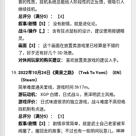
普的性质，挂机系统总能给人阶段性的正反馈，很吸引人
继续挂机。
总评分（满分5）：
【4】
叙事/剧情【5】：
没有剧情，就是进化论。
战斗/操作【_】：
含有狂点鼠标的设计，建议使用按键精
灵。
画面【3】：
这个画面在放置类游戏里已经算是不错的
了，好歹还有好几个 3D 场景。
对休闲玩家的购买建议：
喜欢放置类游戏的建议入手。
2022年10月24日《黄泉之路》（Trek To Yomi）（EN）
（Steam）
简单难度通关爱线，游戏时间 3h17m。
游玩动机：
XGP 白嫖，日式战斗，黑泽明武士风格。
游戏评价：
日式味道很浓的独立游戏，战斗难度不高但格
挡机制有点迷。
总评分（满分5）：
【3】
叙事/剧情【3】：
剧情非常简单，就是武士自己老家被军
阀屠了，屠回去的故事；不过也有一些阴间玩意儿，神神