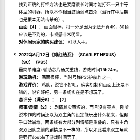
找到正确的打怪方法也是要磨很长时间才能打死一只中等
体型的机器，所以本作相当鼓励弱点击杀（潜行在中后期
也是根本无法击杀的）。
画面【4】：
画面很棒，扣一分是因为无法开真4K，30帧
应该是不到的，卡顿感非常明显。
对休闲玩家的购买建议：
可以入手。
2022年6月12日《绯红结系》（SCARLET NEXUS）
（SC）（PS5）
最简单难度+辅助芯片通关重线，游戏时间15h24m。
游玩动机：
画面很棒，当时号称PS5护航作之一。
游戏评价：
鸡肋，说它不好吧，确实机制和画面上还是不
错的，说它好吧，另一条线实在是不想玩了。
总评分（满分5）：
【2】
叙事/剧情【2】：
剧情其实蛮短的，而且没有亮点。刚听
说本作的时候还以为双主角的设定能玩出什么花来，但似
乎口碑崩塌，两条线有大部分剧情都是重叠的，只有主角
双双归队之前的剧情是不一样的，所以如此看来双主角就
是强行double了游戏时间罢了。