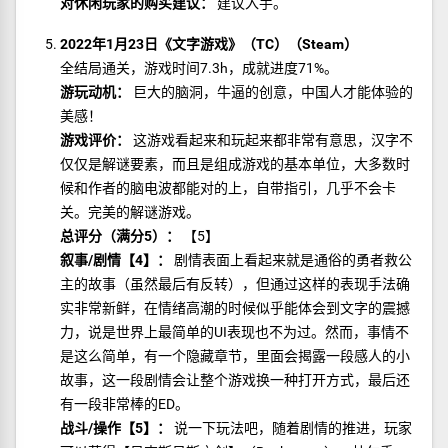
对休闲玩家的购买建议：
建议入手。
2022年1月23日《文字游戏》（TC）（Steam）
全结局通关，游戏时间7.3h，成就进度71%。
游玩动机：
巨大的脑洞，牛逼的创意，中国人才能体验的
美感！
游戏评价：
这游戏看起来和玩起来都非常有意思，汉字不
仅仅是解谜要素，而且是组成游戏的基本单位，大多数时
候和作者的脑电波都能对的上，自带指引，几乎不会卡
关。完美的解谜游戏。
总评分（满分5）：
【5】
叙事/剧情【4】：
剧情表面上看起来就是通俗的勇者救公
主的故事（虽然最后有反转），但通过这样的表现手法确
实非常新鲜，在情绪高潮的时候似乎能体会到文字的震撼
力，说是世界上最简单的UI表现也不为过。然而，事情不
是这么简单，有一个隐藏章节，里面会揭露一段感人的小
故事，这一段剧情会让整个游戏换一种打开方式，最后还
有一段非常棒的ED。
战斗/操作【5】：
说一下玩法吧，随着剧情的推进，玩家