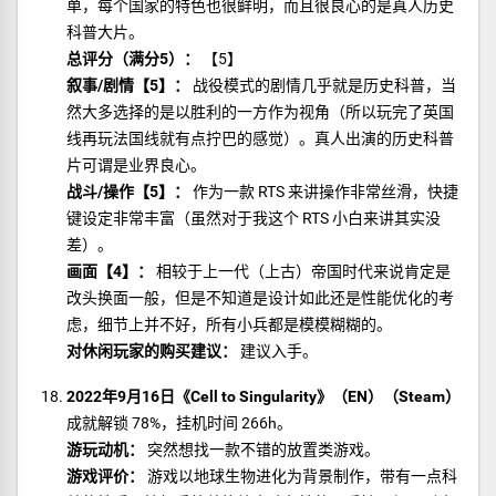
单，每个国家的特色也很鲜明，而且很良心的是真人历史
科普大片。
总评分（满分5）：
【5】
叙事/剧情【5】：
战役模式的剧情几乎就是历史科普，当
然大多选择的是以胜利的一方作为视角（所以玩完了英国
线再玩法国线就有点拧巴的感觉）。真人出演的历史科普
片可谓是业界良心。
战斗/操作【5】：
作为一款 RTS 来讲操作非常丝滑，快捷
键设定非常丰富（虽然对于我这个 RTS 小白来讲其实没
差）。
画面【4】：
相较于上一代（上古）帝国时代来说肯定是
改头换面一般，但是不知道是设计如此还是性能优化的考
虑，细节上并不好，所有小兵都是模模糊糊的。
对休闲玩家的购买建议：
建议入手。
2022年9月16日《Cell to Singularity》（EN）（Steam）
成就解锁 78%，挂机时间 266h。
游玩动机：
突然想找一款不错的放置类游戏。
游戏评价：
游戏以地球生物进化为背景制作，带有一点科