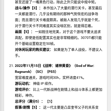
甚至还提了一嘴黑色行动，除此之外只能说中规中矩。
战斗/操作【3】：
本作加入了大量的潜行关卡，甚至最后
一关都是潜行，几乎没有期待的那种气势恢宏的战争场
面；而且潜行关卡难度颇高，被敌人发现几乎就是个死，
对于潜行关卡不同难度其实没啥区别，就是得忍着。
画面【5】：
一如既往地完美，对于这个游戏不要太追求
高配，即使是低配置其实也是非常精细的。3070Ti都只能
开个基础设置稳定在50帧。
对休闲玩家的购买建议：
如果是为了单人战役，不建议入
手。
2022年11月15日《战神：诸神黄昏》（God of War:
Ragnarok）（SC）（PS5）
宽容难度通关，游戏时间30h，奖杯进度41%。
游玩动机：
神级 IP 续作。
游戏评价：
比上一代新战神在剧情上和战斗体系上都更加
精彩，神作。
总评分（满分5）：
【5】
叙事/剧情【5】：
这一代主要是凸显奎爷父子的关系变