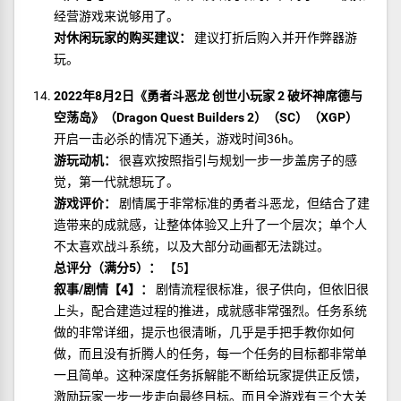
经营游戏来说够用了。
对休闲玩家的购买建议：
建议打折后购入并开作弊器游
玩。
2022年8月2日《勇者斗恶龙 创世小玩家 2 破坏神席德与
空荡岛》（Dragon Quest Builders 2）（SC）（XGP）
开启一击必杀的情况下通关，游戏时间36h。
游玩动机：
很喜欢按照指引与规划一步一步盖房子的感
觉，第一代就想玩了。
游戏评价：
剧情属于非常标准的勇者斗恶龙，但结合了建
造带来的成就感，让整体体验又上升了一个层次；单个人
不太喜欢战斗系统，以及大部分动画都无法跳过。
总评分（满分5）：
【5】
叙事/剧情【4】：
剧情流程很标准，很子供向，但依旧很
上头，配合建造过程的推进，成就感非常强烈。任务系统
做的非常详细，提示也很清晰，几乎是手把手教你如何
做，而且没有折腾人的任务，每一个任务的目标都非常单
一且简单。这种深度任务拆解能不断给玩家提供正反馈，
激励玩家一步一步走向最终目标。而且全游戏有三个大关