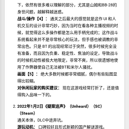
下，依然有很多难以理解的部分，尤其是山姆和BB-28的
身世问题，越解释越迷惑。
战斗/操作【4】：
通关之后最大的感觉就是这作 UI 和人
机交互的设计非常巧妙，因为当时在看各种主播视频的时
候，就觉得这么多操作都是怎么用手柄完成的；这作战斗
系统看起来并不是非常核心的玩法，但手感也被调教的非
常出色。只是 BT 的出现经常过于突然，很多时候完全没
有准备，而且因为负重、稳定性、焦油的设定，导致战斗
的时候机动性被极大地限定，非常不爽，所以很遗憾地使
用了作弊器使自己无法被BT和米尔人骚扰。
画面【5】：
绝大多数时候都非常细腻，偶尔有些贴图显
得比较糊。
对休闲玩家的购买建议：
现在这游戏经常打折了，还是值
得购入品味一下的。
2022年1月2日《疑案追声》（Unheard）（SC）
（Steam）
通关本体，DLC中途弃坑。
游玩动机：
口碑较好且形式新颖的国产解谜游戏。