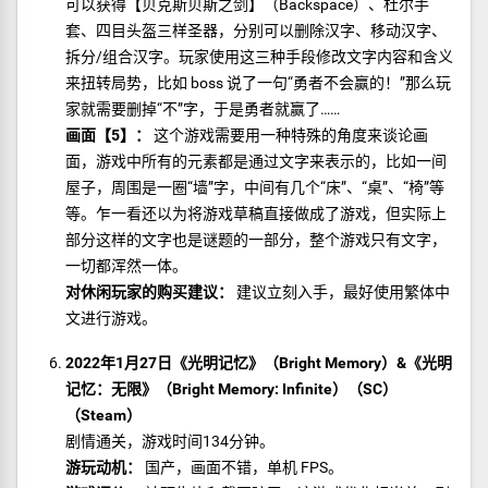
可以获得【贝克斯贝斯之剑】（Backspace）、杜尔手
套、四目头盔三样圣器，分别可以删除汉字、移动汉字、
拆分/组合汉字。玩家使用这三种手段修改文字内容和含义
来扭转局势，比如 boss 说了一句“勇者不会赢的！”那么玩
家就需要删掉“不”字，于是勇者就赢了……
画面【5】：
这个游戏需要用一种特殊的角度来谈论画
面，游戏中所有的元素都是通过文字来表示的，比如一间
屋子，周围是一圈“墙”字，中间有几个“床”、“桌”、“椅”等
等。乍一看还以为将游戏草稿直接做成了游戏，但实际上
部分这样的文字也是谜题的一部分，整个游戏只有文字，
一切都浑然一体。
对休闲玩家的购买建议：
建议立刻入手，最好使用繁体中
文进行游戏。
2022年1月27日《光明记忆》（Bright Memory）&《光明
记忆：无限》（Bright Memory: Infinite）（SC）
（Steam）
剧情通关，游戏时间134分钟。
游玩动机：
国产，画面不错，单机 FPS。