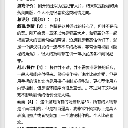
游戏评价：
刚开始还以为是犯罪大片，结果就是隐秘的角
落美国版，个人不是很喜欢这类剧情走向。
总评分（满分5）：
【3】
叙事/剧情【3】：
剧情是这种游戏的核心了，但并不是我
的菜。刚开始第一章还以为是犯罪大片，和犯罪分子一起
揭露更大的官商勾结的阴谋，没想到是我高估他们了，就
是一个醉汉引发的一连串不幸的故事，非常像电视剧《隐
秘的角落》，很大的篇幅都在讲一帮小屁孩各种闯祸犯
罪。
战斗/操作【4】：
操作并不难，并不需要非常快的反应，
一般人都能应付得来。鼠标操作指针速度比较难受，但是
用手柄的话其实也是用摇杆控制光标移动，更推荐使用方
向键控制，但是循环顺序也很反直觉。。不过对于这种游
戏不影响剧情的话倒也无大碍。
画面【4】：
这个游戏所有的场景都是3D，所有的人物都
是平面绘制的，但是相当逼真，我非常怀疑实际上是真人
表演用照片或者视频加上一个滤镜制作的。个人比较喜
欢。