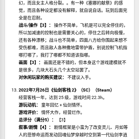
幻，而且女主人格分裂。。有一种《塞娜的献祭》的感
觉，而且各种设定都没有解释，就自说自话。玩到后面完
全是在忍耐。
战斗/操作【3】：
操作不简单，飞机是可以完全停住的，
所以加减速的控制也是需要关心的，停住之后转向极慢，
还有各种漂移；战斗也不简单，四面八方给你围起来想不
受伤都难，而且敌人各种撒地雷带护盾，别说控制飞机指
哪打哪了，我打了哪都不知道该指哪。
画面【3】：
画面还是不错的，但本身这个游戏建模就不
是很多，几块大石头几个太空站罢了。
对休闲玩家的购买建议：
不建议入手。
2022年7月26日《仙剑客栈 2》（SC）（Steam）
经营客栈一年，达到 25 级，游戏时间 22.3h。
游玩动机：
童年回忆 + 仙剑情怀。
游戏评价：
情怀大作，经营烂作。
总评分（满分5）：
【3】
叙事/剧情【4】：
剧情框架是小蛮为了改变灵儿、月如等
人的悲惨命运而发动回魂仙梦穿越时空到第一代仙剑李逍