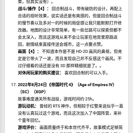
束，但其实没有）。
战斗/操作【4】：
回合制战斗，带有破防的设计，再配上
合适的视听效果，说实话还是有爽感的，但是回合制战斗
的慢节奏以及多对一的时候的局促感让我只能默默打开修
改器。地图的设计非常简单，有一些岔路可以探索但都不
会太深入，而且这游戏从来不会让玩家在地宫里原路返
回，剧情结束直接传送会城市，这一点要点赞。
画面【4】：
不知道本作是不是 HD-2D 画风的鼻祖，但肯
定是它带火了一波，而且发现自己并不反感这个画风。不
过仔细看的话还是没有 3D 那样精细就是了。。
对休闲玩家的购买建议：
喜欢回合制的可以入手。
2022年8月24日《帝国时代 4》（Age of Empires IV）
（SC）（XGP）
故事难度通关所有战役，游戏时间约 25h。
游玩动机：
曾经的 RTS 神作，但相较于红警来说似乎一直
没有认真玩过这个游戏，而且这次加入了中国阵营，来补
个童年回忆。
游戏评价：
画面质量终于和本世代齐平，故事模式足够简