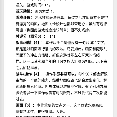
通关，游戏时间3.1h。
游玩动机：
画风太爱了。
游戏评价：
艺术性和玩法兼具，玩过之后才知道并不是空
有漂亮的画风，地图关卡设计也都非常用心，虽然有规律
可循（也因此游戏难度比较简单）但不失巧妙。
总评分（满分5）：
【4】
叙事/剧情【4】：
本作从头至尾也没有一句台词和文字，
都是通过画面进行意向的表达。尽管如此，画面和配乐共
同赋予的冲击力很强，好像这游戏能左右玩家的情绪一
样。这一点其实和当年的《风之旅人》颇为相似。玩下来
之后酣畅淋漓。
战斗/操作【4】：
操作手感非常可以，每个关卡都会解锁
主角的一个额外能力，然后地图应该也是会发生变化，解
锁新的探索区域。但总体解谜难度非常低，有个别地方稍
微会考验一下操作或者有时间限制，不过尝试两三次都能
过去。
画面【5】：
本作重要的卖点之一，这个西式水墨画风非
常有艺术性，也很细腻。大爱。