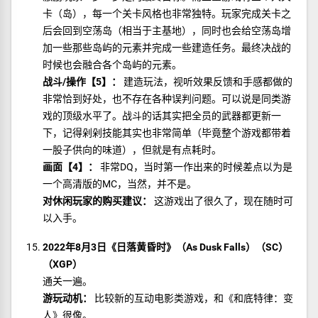
卡（岛），每一个关卡风格也非常独特。玩家完成关卡之
后会回到空荡岛（相当于主基地），同时也会给空荡岛增
加一些那些岛屿的元素并完成一些建造任务。最终决战的
时候也会融合各个岛屿的元素。
战斗/操作【5】：
建造玩法，视听效果反馈和手感都做的
非常恰到好处，也不存在各种误判问题。可以说是同类游
戏的顶级水平了。战斗的话其实把全员的武器都更新一
下，记得剁剁技能其实也非常简单（毕竟整个游戏都带着
一股子供向的味道），但就是有点耗时。
画面【4】：
非常DQ，当时第一作出来的时候差点以为是
一个高清版的MC，当然，并不是。
对休闲玩家的购买建议：
这游戏出了很久了，现在随时可
以入手。
2022年8月3日《日落黄昏时》（As Dusk Falls）（SC）
（XGP）
通关一遍。
游玩动机：
比较新的互动电影类游戏，和《和底特律：变
人》很像。