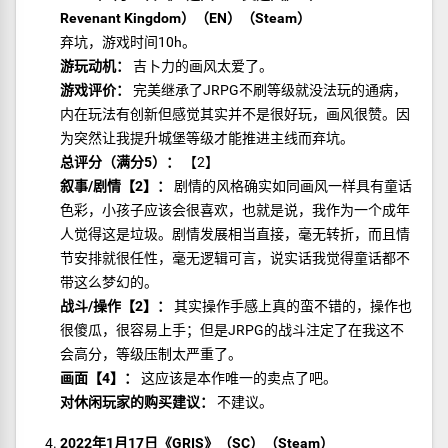
Revenant Kingdom）（EN）（Steam）
弃坑，游戏时间10h。
游玩动机：
吉卜力的画风太爱了。
游戏评价：
完美继承了JRPG不刷等级就没法玩的通病，
内在玩法有创新但感觉其实并不是很好玩，画风很赞。因
为突然让我提升城堡等级才能推进主线而弃坑。
总评分（满分5）：
【2】
叙事/剧情【2】：
剧情的风格确实如同画风一样具有童话
色彩，小孩子应该会很喜欢，也就是说，我作为一个成年
人觉得这是垃圾。剧情发展相当直接，毫无转折，而且情
节安排就很任性，毫无逻辑可言，说实话我觉得童话都不
带这么梦幻的。
战斗/操作【2】：
其实操作手感上真的蛮不错的，操作也
很傻瓜，很容易上手；但是JRPG的战斗注定了在我这不
会高分，等级压制太严重了。
画面【4】：
这应该是本作唯一的卖点了吧。
对休闲玩家的购买建议：
不建议。
2022年1月17日《GRIS》（SC）（Steam）