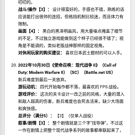
叨叨的。
战斗/操作【3】：
设计得蛮好的，手感也不错，熟练的话
应该能打出很帅的连招，但格挡机制比较迷，而且体力有
限制。
画面【4】：
黑白的黑泽明画风，用大量噪点掩盖了细节
的不足，不过独立游戏能做到这个样子已经很不错了；视
角是不能调的，类似老版战神那样的固定视角。
对休闲玩家的购买建议：
喜欢日本武士题材的可以入手。
2022年10月30日《使命召唤：现代战争 II》（Call of
Duty: Modern Warfare II）（SC）（Battle.net US）
新兵难度到最后一关放弃。
游玩动机：
四代开始每作都不落，最喜欢的 FPS 战役。
游戏评价：
这次的关卡设计一改之前的风格，大量的潜入
和敌人超高的伤害，新兵难度也会死去活来，缺少大场面
和爽快感。
总评分（满分5）：
【3】（仅单人战役）
叙事/剧情【3】：
整个剧情就是三个字“找导弹”，不过这
一作在剧情上把整个现代战争系列的故事都串联起来了，