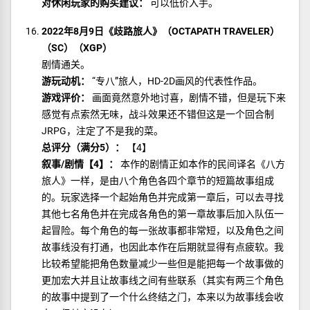
对休闲玩家的购买建议：
可以低价入手。
2022年8月9日《歧路旅人》（OCTAPATH TRAVELER）
（SC）（XGP）
剧情通关。
游玩动机：
“专八”旅人，HD-2D画风的代表性作品。
游戏评价：
画面竟然意外地讨喜，剧情不错，但是玩下来
感觉有点索然无味，战斗效果还不错但这是一个回合制
JRPG，注定了不是我的菜。
总评分（满分5）：
【4】
叙事/剧情【4】：
本作的剧情正如本作的民间译名《八方
旅人》一样，是由八个角色各四个章节的短篇故事组成
的。玩家选择一个起始角色并完成第一章后，可以去寻找
其他七名角色并在完成各角色的第一章故事后加入队伍一
起冒险。每个角色的每一张故事都非常短，以及角色之间
故事线没有打通，也因此本作在后期就显得有点疲软。我
比较希望能把角色数量减少一些但是能把每一个故事做的
更加宏大并且让故事线之间有些联系（其实有两三个角色
的故事中提到了一个什么终结之门，本来以为故事线会收