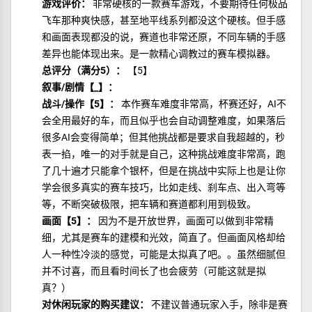
游戏评价：
非常硬核的一款赛车游戏，不要期待任何极品
飞车那种爽快感，甚至地平线系列都没这个硬核。但手感
和画面表现都没的说，赛道也非常还原，不同车辆的手感
差异也能体现出来。是一款精心调教过的赛车模拟器。
总评分（满分5）：
【5】
叙事/剧情【_】：
战斗/操作【5】：
本作赛车难度非常高，杯赛还好，AI不
会全用最好的车，而且似乎也会自动调整难度，如果落后
很多AI会变得简单；但其他挑战都是要求自我超越的，秒
表一掐，唯一的对手就是自己，这种挑战难度非常高，跑
了几十遍才只能拿个银杯，但是在挑战中实际上也是让你
学会很多真实的赛车技巧，比如走线、刹车点、出入弯等
等，不断突破极限，把车辆和赛道都利用到极致。
画面【5】：
因为不是开放世界，画面可以做到非常精
细，尤其是赛车的建模和光效，简直了。但画面风格却给
人一种性冷淡的感觉，可能是太拟真了吧。。虽然细腻但
并不讨喜，而且看时间长了也会疲劳（可能这就是拟
真？）
对休闲玩家的购买建议：
不建议普通玩家入手，除非是赛