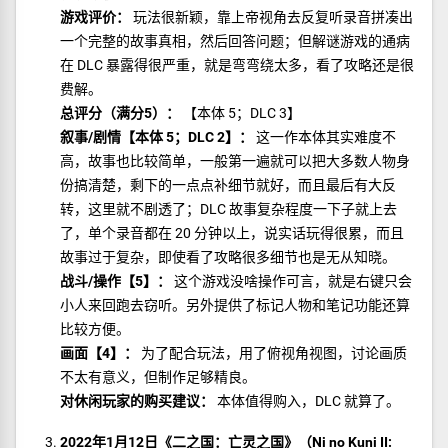
游戏评价：
玩法很新颖，靠上帝视角去反复听录音拼凑出
一个完整的故事真相，然后回答问题；但解谜游戏的通病
在 DLC 暴露得很严重，就是弯弯绕太多，看了攻略还是很
费解。
总评分（满分5）：
【本体 5；DLC 3】
叙事/剧情【本体 5；DLC 2】：
这一作本体其实难度不
高，故事也比较简单，一般第一遍就可以把大多数人物身
份搞清楚，剩下的一点点补细节就好，而且最后有大反
转，这里就不剧透了；DLC 故事复杂程度一下子就上去
了，单个录音都在 20 分钟以上，说实话玩得很累，而且
故事过于复杂，即使看了攻略很多细节也是无从知晓。
战斗/操作【5】：
这个游戏没啥操作可言，就是右键只会
小人来回跑去窃听。另外提供了标记人物和笔记功能还算
比较方便。
画面【4】：
为了配合玩法，用了俯视角视图，讨论画质
不太有意义，但制作足够精良。
对休闲玩家的购买建议：
本体值得购入，DLC 就算了。
2022年1月12日《二之国：亡灵之国》（Ni no Kuni II: