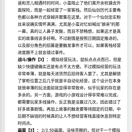
遥和灵儿相遇时的时间，小蛮阻止了他们离开余杭镇去外
面探险，而是一起经营了一家客栈。然后仙剑历代主要角
色都以各种方式穿越并聚集在这里。对于一个仙剑忠实粉
丝来说确实情怀满满，尤其是小蛮对忆如喊出“娘亲”的那
一幕，真的让人鼻子发酸，而且不禁畅想，如果这才是真
实的故事线该多好啊。不过剧情是按照日期固定推进的，
以及部分角色的招募是要触发事件才可以，如果客栈经营
进度跟不上就会错过事件。
战斗/操作【3】：
模拟经营玩法，鼠标点点点而已，但是
缺少快捷键确实还是有点不太方便。不过模拟经营的玩法
非常单薄，就是每天进货然后招待客人罢了，尤其是解锁
了掌柜位置之后几乎就是半自动化经营，这个设计在本身
就很单薄的玩法面前就显得非常致命，似乎玩家的存在是
多余的。另一方面，游戏的小游戏设计得非常难以完成，
都需要玩家多线操作，反正我是没赢过几次，因此错过了
好多故事剧情。再加上故事的触发要等待固定的日期，中
后期不缺钱的时候真的让人不想经营客栈直接休息到特定
时间点。
画面【3】：
2/2.5D画面，没啥亮眼的，但对于一个模拟