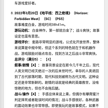
车游戏爱好者。
2022年3月20日《地平线：西之绝境》（Horizon:
Forbidden West）（SC）（PS5）
故事难度白金，游戏时间38h41m。
游玩动机：
白金神作，第一部就白金了；战斗爽快；故事
设定也蛮有意思。
游戏评价：
套路非常明显的游戏，公式化开放世界，整体
来说算是中规中矩，但这个系列的特色就在于和机器作
战，游戏鼓励对弱点攻击，找到方法之后战斗非常爽快。
总评分（满分5）：
【4】
叙事/剧情【4】：
故事背景设定在距今几千年之后，现代
人类文明已经灭绝过一次的后末世时代，幸存的人类退回
到了古代部落时期，现代科技则被称为古代文明。这种设
定还是非常新鲜的。剧情的话就是经典的英雄救世，没啥
惊艳的地方，但也不会拖后腿。
战斗/操作【4】：
手感总体来说上乘，但偶尔有攀爬蜜汁
判定摔死或者耽误时间的情况；战斗手感很好，各种武器
的震动效果也非常带感。即使我玩的是故事模式，如果不