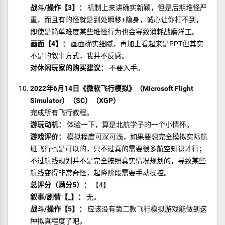
战斗/操作【3】：
机制上来讲确实新颖，但是后期堆怪严
重，而且有的怪就是到处瞬移+隐身，诚心让你打不到，
即使是简单难度某些堆怪行为也会导致消耗战磨洋工。
画面【4】：
画面确实细腻，再加上看起来是PPT但其实
不是的叙事方式，我并不反感。
对休闲玩家的购买建议：
不要入手。
2022年6月14日《微软飞行模拟》（Microsoft Flight
Simulator）（SC）（XGP）
完成所有飞行教程。
游玩动机：
体验一下，算是北航学子的一个小情怀。
游戏评价：
模拟程度可深可浅，如果要想完全模拟实际航
班飞行也是可以的，只不过真的需要很多航空知识才行；
不过航线规划并不是完全按照真实情况规划的，导致某些
航线变得非常奇怪，起降阶段需要手动操控。
总评分（满分5）：
【4】
叙事/剧情【_】：
无。
战斗/操作【5】：
应该没有第二款飞行模拟游戏能做到这
种拟真程度了吧。