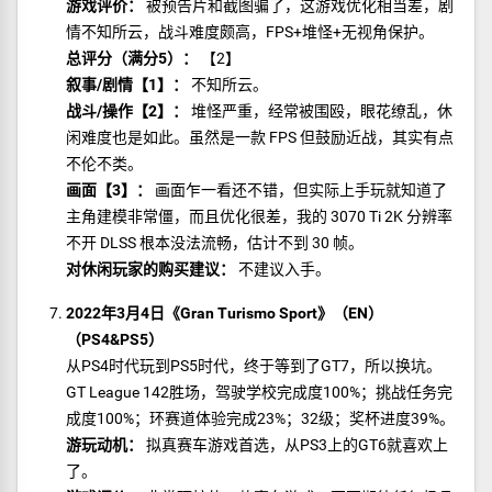
游戏评价：
被预告片和截图骗了，这游戏优化相当差，剧
情不知所云，战斗难度颇高，FPS+堆怪+无视角保护。
总评分（满分5）：
【2】
叙事/剧情【1】：
不知所云。
战斗/操作【2】：
堆怪严重，经常被围殴，眼花缭乱，休
闲难度也是如此。虽然是一款 FPS 但鼓励近战，其实有点
不伦不类。
画面【3】：
画面乍一看还不错，但实际上手玩就知道了
主角建模非常僵，而且优化很差，我的 3070 Ti 2K 分辨率
不开 DLSS 根本没法流畅，估计不到 30 帧。
对休闲玩家的购买建议：
不建议入手。
2022年3月4日《Gran Turismo Sport》（EN）
（PS4&PS5）
从PS4时代玩到PS5时代，终于等到了GT7，所以换坑。
GT League 142胜场，驾驶学校完成度100%；挑战任务完
成度100%；环赛道体验完成23%；32级；奖杯进度39%。
游玩动机：
拟真赛车游戏首选，从PS3上的GT6就喜欢上
了。