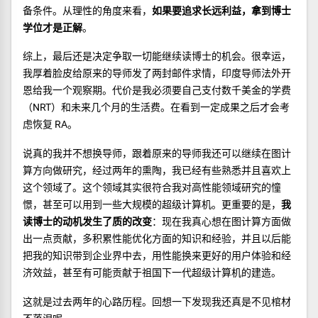
备条件。从理性的角度来看，
如果要追求长远利益，拿到博士
学位才是正解
。
综上，最后还是决定争取一切能继续读博士的机会。很幸运，
我厚着脸皮给原来的导师发了两封邮件求情，印度导师法外开
恩给我一个观察期。代价是我必须要自己支付数千美金的学费
（NRT）和未来几个月的生活费。在看到一定成果之后才会考
虑恢复 RA。
说真的我并不想换导师，跟着原来的导师我还可以继续在图计
算方向做研究，经过两年的熏陶，我已经有些熟悉并且喜欢上
这个领域了。这个领域其实很符合我对高性能领域研究的憧
憬，甚至可以用到一些大规模的超级计算机。更重要的是，
我
读博士的动机发生了质的改变
：现在我真心想在图计算方面做
出一点贡献，多积累性能优化方面的知识和经验，并且以后能
把我的知识带到企业界中去，用性能换来更好的用户体验和经
济效益，甚至有可能贡献于祖国下一代超级计算机的建造。
这就是过去两年的心路历程。回想一下发现我还真是不见棺材