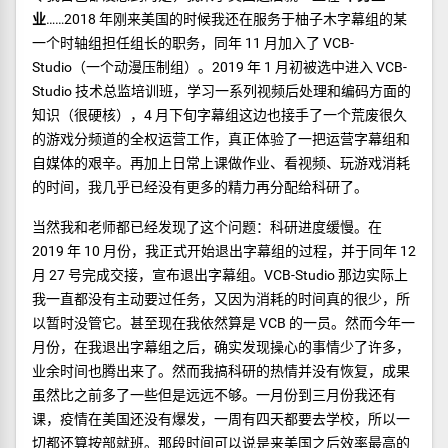
业
……2018 年刚来美国的时候我还在服务于柚子木字幕组的某
一个时轴组担任组长的职务，同年 11 月加入了 VCB-
Studio（一个动漫压制组）。2019 年 1 月初被选中进入 VCB-
Studio 技术总监培训班，学习一系列视频后处理和编码方面的
知识（很硬核），4 月下旬字幕组这边也接手了一个荒废很久
的游戏分频道的全权运营工作，真正体验了一把运营字幕组和
自媒体的艰辛。再加上日常上课做作业、看视频、玩游戏消耗
的时间，我几乎已经没有更多的精力再分配给科研了。
当然我和老师都已经发现了这个问题：科研进度缓慢。在
2019 年 10 月份，我正式开始退出字幕组的过程，并于同年 12
月 27 号完成交接，宣布退出字幕组。VCB-Studio 那边实际上
我一直都没有主动要过任务，又因为消耗的时间真的很少，所
以暂时没管它。甚至现在我依然算是 VCB 的一员。然而今年一
月份，在我退出字幕组之后，确实发现操心的事情少了许多，
业余时间也腾出来了。然而我搞科研的热情并没有恢复，成果
虽然比之前多了一些但是远远不够。一月份到三月份我还有
课，疫情在美国还没有爆发，一周有四天都要去学校，所以一
切都还算按部就班。那段时间可以说是来美国之后效率最高的