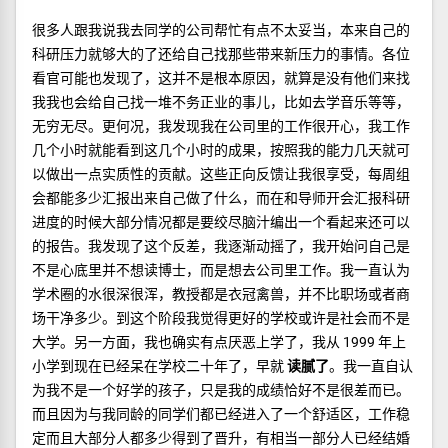
很多人跟我说我去同学的公司帮忙有点不太妥当，本来自己的
科研压力就够大的了还给自己找那些带来新压力的事情。各位
看官可能也发现了，这并不是根本原因，就算是没有他们来找
我我也会给自己找一堆不务正业的事儿，比如去学音乐等等，
无穷无尽。更何况，我发现我在公司里的工作很开心，我工作
几个小时就能看到这几个小时的成果，按照我的能力几天就可
以做出一点实质性的贡献。这些正向反馈让我很享受，每周组
会都能多少汇报出来自己做了什么，而在和导师开会汇报科研
进度的时候大部分情况都是要绞尽脑汁编出一个看起来还可以
的报告。我发现了这个反差，我逐渐动摇了，我开始问自己是
不是心底里并不想读博士，而是想去公司里工作。我一直认为
学术圈的水很深很浑，教授都是衣冠禽兽，并不比职场或者商
场干净多少。到这个阶段我觉得更好的学校或许是社会而不是
大学。另一方面，我也确实有点厌恶上学了，我从 1999 年上
小学到现在已经呆在学校二十年了，早就
读腻了
。我一直自认
为我不是一个好学的孩子，只是我的成绩恰好不是很差而已。
而且因为与我同龄的同学们都已经进入了一个舒适区，工作稳
定而且大部分人都多少得到了晋升，有相当一部分人已经结婚