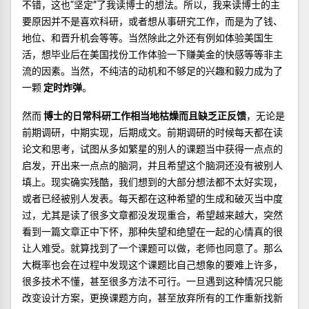
不错，这也“坚定”了我读博士的想法。所以，我来读博士的主
要原因并不是喜欢科研，或者想从事研究工作，而是为了钱、
地位、和晋升机会等等。当然除此之外还有例如体验美国生
活，想毕业后在美国找份工作体验一下赚美金的快感等等非主
流的因素。当然，不纯洁的动机和不够足的兴趣和毅力成为了
一颗
定时炸弹
。
然而
博士的日常科研工作相当地枯燥而且缺乏正反馈
，无论是
前期调研，中期实现，后期成文。前期调研的时候每天都在读
论文和思考，试图从多如繁星的别人的课题当中获得一点点的
启发，开出来一点点的脑洞，并且希望这个脑洞还没有被别人
填上。现实确实残酷，我们想到的大部分想法都不太好实现，
或者已经被别人发表。每天都在这种希望的生成和破灭当中度
过，尤其是读了很多文章都没发现重合，希望越来越大，突然
看到一篇文章正中下怀，那种失望和绝望在一起的心情真的很
让人难受。就算找到了一个课题可以做，老师也同意了。那么
大概率也会在过程中发现这个课题比自己想象的要难上许多，
很多技术不懂，甚至很多方法不可行。一旦遇到这种情况只能
改变设计方案，更换课题方向，甚至放弃所有的工作重新找新