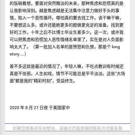
的饭碗着想，要面对突然黯淡的未来，那种焦虑和恐慌真的是
让我影响深刻。越是焦虑越是无法集中注意力做好手头的事
情，陷入一个恶性循环。哪怕真的要去找工作，该干嘛干嘛，
不要想这么多，或许还能刷更多的题做更充足的准备，找到更
好的工作，十年之后不比博士毕业生差多少。这一次，或许我
可以把焦虑和恐慌加入恶性情绪名单里了，实在是对人负面影
响太大了。（第一批加入名单的是愤怒和仇恨，那是个 long
story……）
差不多这就是最近的情况了，年轻人嘛，不吃点教训有时候还
真是不信邪。人生如戏，情节不可能总是平平淡淡。这些“大场
面”都是我的“精彩时刻”，受益终生。
2020 年 8 月 27 日夜 于美国家中
如果您想表达任何想法，请通过页面底端的联系方式联系我