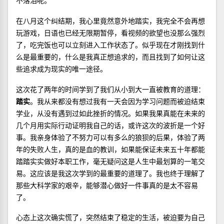
不落泪呢。
在八月这个纠结期，我心里竟然意外地踏实，我完全不会再想
玩游戏，日语也已经无限期暂停，看视频的欲望也没那么强烈
了，吃完饭也可以立刻进入工作状态了。似乎现在才刚找到什
么是最重要的，什么是我真正想追求的，而且找到了如何让这
些追求成为现实的唯一途径。
这次花了两年的时间学到了我们从小到大一直被教育的道理：
踏实
。我从来都没有想过我有一天会因为学习问题而被迫结束
学业，从没有遇到过如此挫折的情况。如果我果真能在未来的
几个月用实际行动证明我自己的话，或许这次的波折是一个好
事。我亲身体验了不努力可以有多么的狼狈的后果，体验了两
年的失败人生，真的是血的教训，如果能保证未来五十年都能
踏踏实实做好本职工作，毫无疑问这是人生中最划算的一笔交
易。这应该是我这次学到的最重要的道理了。我也终于理解了
那些大科学家的艰辛，能够潜心做好一件事真的是太不容易
了。
心态上这次确实慌了，突然结束了稳定的生活，被迫要为自己