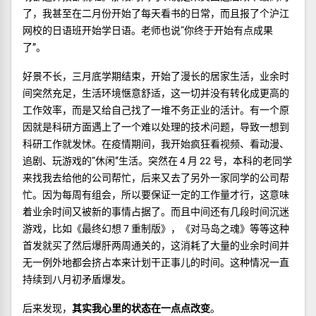
了，我甚至在二月份开始了每天看书的日常，而且报了个沪江
网校的日语班开始学日语。老师也说“你终于开始有点成果
了”。
好景不长，三月底学期结束，开始了漫长的居家生活，业余时
间突然充足，生活环境惬意舒适，这一切并没有转化成更高的
工作效率，而是又给自己找了一堆不务正业的活计。有一个原
因就是科研方面遇上了一个难以处理的技术问题，导致一想到
科研工作就发怵。在疫情期间，我开始疯狂看视频、看动漫、
追剧、玩游戏的“休闲”生活。突然在 4 月 22 号，本科的老同学
来找我去给他的公司帮忙，后来又去了另外一家同学的公司帮
忙。因为每周有组会，所以要保证一定的工作量才行，这意味
着业余时间又被新的事情占据了。而且中间还有几段时间沉迷
游戏，比如《最终幻想 7 重制版》，《对马岛之魂》等等这种
首发就买了然后爆肝两周通关的，这消耗了大量的业余时间并
无一例外地都会挤占本来计划干正事儿的时间。这种情况一直
持续到八月初矛盾爆发。
后来发现，
其实我心里的状态在一点点改变
。