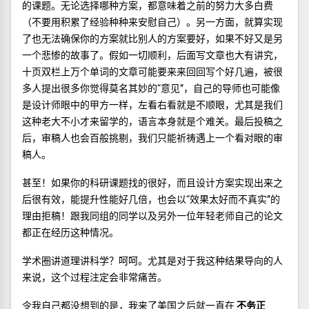
的课题。无论选择哪种方案，都意味着之前的努力大多白费
（不要用积累了经验种种来安慰自己）。另一方面，就算实现
了也无法确保你的方案就比别人的方案要好，如果不好又是另
一个悲惨的故事了。假如一切顺利，后面写文章也大有讲究，
十页双栏上万个单词的文章可能要来来回回写个好几遍，被很
多人提出很多你觉得莫名其妙的“意见”，自己的导师也可能像
是设计师眼中的甲方一样，左看右看就是不顺眼，尤其是我们
这种老大不小才来留学的，语言本身就是个难关。最后投稿之
后，审稿人也会百般挑剔，我们只能祈祷遇上一个看对眼的审
稿人。
甚至！如果你的科研课题找的很好，而且设计方案实现出来之
后很有效，能提升性能好几倍，也会以“效果太好而不真实”的
理由拒稿！跟我同组的同学以及另外一位年轻老师自己的论文
都正在经历这种情况。
学术圈讲道理讲科学？呵呵。尤其是对于我这种结果导向的人
来说，这个过程注定会非常痛苦。
令我自己都没想到的是，我来了美国之后就一直在
不务正