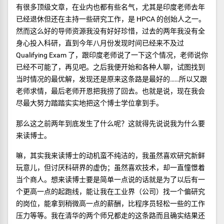
有很多顶级文章，在业内也都有些名气，尤其是印度老师去年
已经退休但还在主持一些研究工作，是 HPCA 的创始人之一。
然而这么好的导师资源我没有好好珍惜，过去的两年我没有全
身心投入科研，直到今年八月份发现时间已经来不及过
Qualifying Exam 了，跟印度老师说了一下这个情况，老师说你
已经不可能了，再见吧。之后我便开始和各种人聊，试图找到
当时情况的最优解，发现还是原来这条路是最好的……所以又跟
老师求情，最后老师开恩把我捞了回去。也就是说，现在我会
尽最大努力踏踏实实地把这个博士学位拿到手。
那么这之前两年到底发生了什么呢？这就得先说说我为什么要
来读博士。
嘛，其实我来读博士的动机蛮不纯洁的，我虽然喜欢研究新鲜
玩意儿，但讨厌科研界的虚伪；虽然喜欢技术，却一直憧憬着
当个商人。想来读博士要是简单一点说的话就是为了以后有一
个更高一点的起跑线，能让我在工业界（公司）找一个偏研究
的岗位，能拿到稍微高一点的薪酬，比程序员轻松一些的工作
压力等等。我在清华的两个师兄都走的这条路而且确实结果还