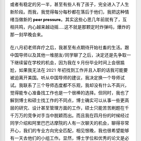
或者有稳定的另一半，甚至有些人有了孩子，完全进入了人生
新阶段。而我，我觉得每分每秒都在落后于他们，我把这种情
绪当做新的
peer pressure
。其实这些心思几年前就有了，互
相共鸣，内心越来越动摇……这不就是那颗定时炸弹吗，爆炸的
那一刻早晚会来。
在八月初老师弃疗之后，我甚至有点期待开始社畜的生活。跟
中国导师以及其他一堆朋友/同学聊了之后，决定还是先争取一
下继续留在学校的机会，因为我在 9 月份毕业时间上会很尴
尬，如果我无法在 2021 年初找到工作并且入职的话我可能要
被迫离开美国。听从中国导师的建议，我决定换一个导师试
试。我联系了三个导师态度都不乐观，我却没有什么不高兴，
觉得能专心准备找工作也是一个很棒的选择。但同时，我也了
解到博士和硕士找工作的不同点，博士确实可以从事一些更高
层的研究、设计甚至管理方面的工作，硕士只能苦苦刷题在千
千万万的竞争对手当中脱颖而出。而且我在四月份的时候经过
同学介绍和阿里巴巴达摩院的人有一次聊天的机会，聊得非常
开心，我们的专业方向完全匹配，相见恨晚，我也很希望能够
有一天去他们的小组工作。显然，博士学位和优秀的论文是必